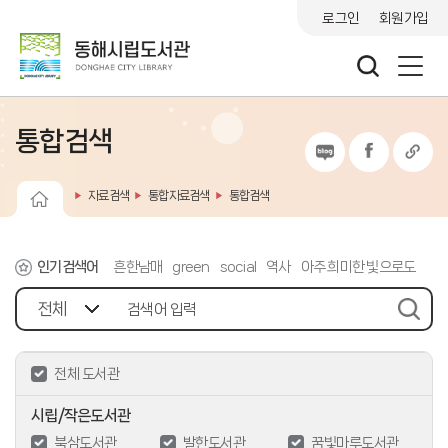
로그인
회원가입
통합검색
자료검색
통합자료검색
통합검색
인기검색어
흔한남매
green
social
역사
아주 희미한 빛으로도
긴긴밤
데미안
급류
감정에 이름을 붙여 봐
어두운 바다의 등불이 되어. 8
검색
전체 도서관
시립/작은도서관
북삼도서관
발한도서관
꿈빛마루도서관