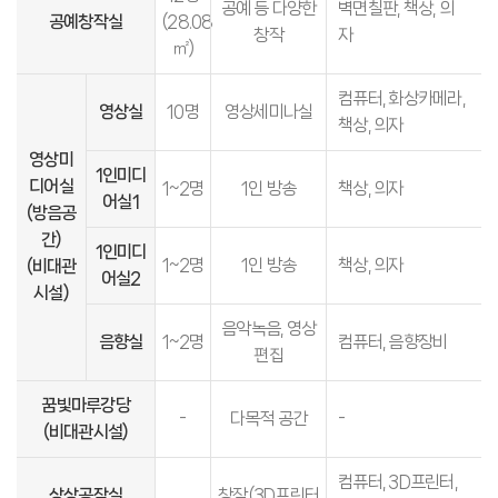
공예 등 다양한
벽면칠판, 책상, 의
공예창작실
(28.08
창작
자
㎡)
컴퓨터, 화상카메라,
영상실
10명
영상세미나실
책상, 의자
영상미
1인미디
디어실
1~2명
1인 방송
책상, 의자
어실1
(방음공
간)
1인미디
1~2명
1인 방송
책상, 의자
(비대관
어실2
시설)
음악녹음, 영상
음향실
1~2명
컴퓨터, 음향장비
편집
꿈빛마루강당
-
다목적 공간
-
(비대관시설)
컴퓨터, 3D프린터,
상상공작실
창작(3D프린터