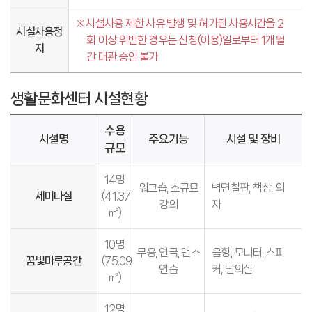
시설사용 제한 사유 발생 및 허가된 사용시간을 2
시설사용정
회 이상 위반한 경우는 신청(이용)일로부터 1개월
지
간 대관 승인 불가
생활문화센터 시설현황
수용
시설명
주요기능
시설 및 장비
규모
14명
워크숍, 소규모
벽면칠판, 책상, 의
세미나실
(41.37
강의
자
㎡)
10명
무용, 연극, 댄스
음향, 모니터, 스피
꿈빛마루공간
(75.09
연습
커, 탈의실
㎡)
12명