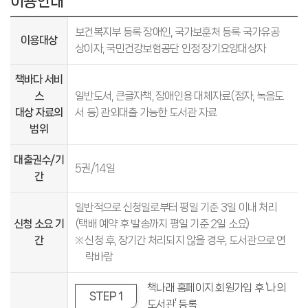
이용안내
보건복지부 등록 장애인, 국가보훈처 등록 국가유공
이용대상
상이자, 국민건강보험공단 인정 장기요양대상자
책바다 서비
스
일반도서, 큰글자책, 장애인용 대체자료(점자, 녹음도
대상 자료의
서 등) 관외대출 가능한 도서관 자료
범위
대출권수/기
5권/14일
간
일반적으로 신청일로부터 평일 기준 3일 이내 처리
신청 소요 기
(택배 예약 후 발송까지 평일 기준 2일 소요)
간
신청 후, 장기간 처리되지 않을 경우, 도서관으로 연
락바람
책나래 홈페이지 회원가입 후 ‘나의
STEP 1
도서관’ 등록